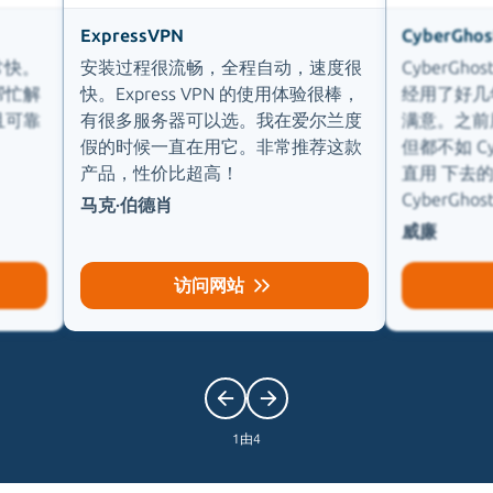
ExpressVPN
CyberGhos
常快。
安装过程很流畅，全程自动，速度很
CyberGh
帮忙解
快。Express VPN 的使用体验很棒，
经用了好几
且可靠
有很多服务器可以选。我在爱尔兰度
满意。之前
！
假的时候一直在用它。非常推荐这款
但都不如 Cy
产品，性价比超高！
直用 下去
CyberGhos
马克·伯德肖
威廉
访问网站
1
由
4